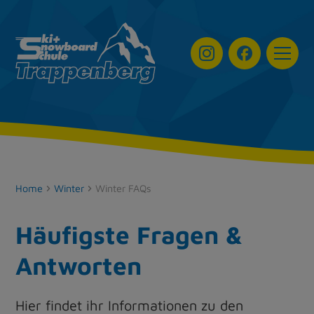
Navigat
Home
Winter
Winter FAQs
Häufigste Fragen &
Antworten
Hier findet ihr Informationen zu den