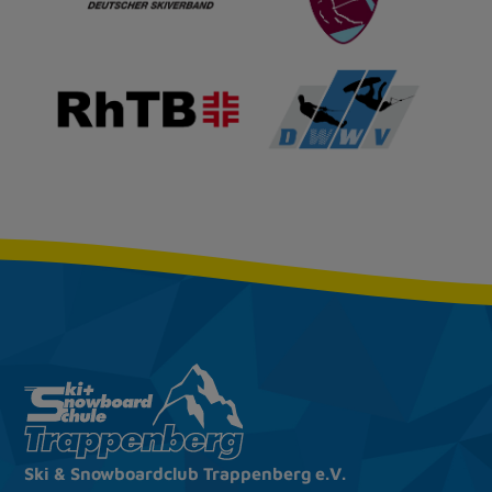
Ski & Snow­board­club
Trappenberg e.V.