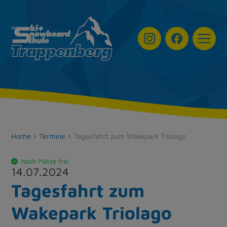
Navigat
Home
Termine
Tagesfahrt zum Wakepark Triolago
Noch Plätze frei
14.07.2024
Tagesfahrt zum
Wakepark Triolago