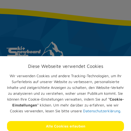
Diese Webseite verwendet Cookies
Ski & Snow­board­club
Trappenberg e.V.
Wir verwenden Cookies und andere Tracking-Technologien, um Ihr
Im Mühlengrund 24
Surferlebnis auf unserer Website zu verbessern, personalisierte
67551 Worms
Inhalte und zielgerichtete Anzeigen zu schalten, den Website-Verkehr
zu analysieren und zu verstehen, woher unser Publikum kommt. Sie
Telefon:
+49 (0) 6247 905836
können Ihre Cookie-Einstellungen verwalten, indem Sie auf
"Cookie-
E-Mail:
verwaltung@trappenberg.com
Einstellungen"
klicken. Um mehr darüber zu erfahren, wie wir
Cookies verwenden, lesen Sie bitte unsere
Datenschutzerklärung.
Impressum
Datenschutz­erklärung
Alle Cookies erlauben
Cookie-Einstellungen