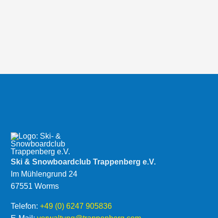
Ski & Snow­board­club
Trappenberg e.V.
Im Mühlengrund 24
67551 Worms
Telefon:
+49 (0) 6247 905836