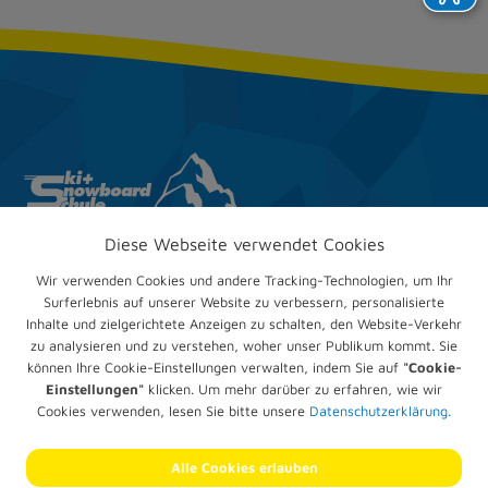
Diese Webseite verwendet Cookies
Ski & Snow­board­club
Trappenberg e.V.
Wir verwenden Cookies und andere Tracking-Technologien, um Ihr
Im Mühlengrund 24
Surferlebnis auf unserer Website zu verbessern, personalisierte
67551 Worms
Inhalte und zielgerichtete Anzeigen zu schalten, den Website-Verkehr
zu analysieren und zu verstehen, woher unser Publikum kommt. Sie
Telefon:
+49 (0) 6247 905836
können Ihre Cookie-Einstellungen verwalten, indem Sie auf
"Cookie-
E-Mail:
verwaltung@trappenberg.com
Einstellungen"
klicken. Um mehr darüber zu erfahren, wie wir
Cookies verwenden, lesen Sie bitte unsere
Datenschutzerklärung.
Impressum
Datenschutz­erklärung
Alle Cookies erlauben
Cookie-Einstellungen