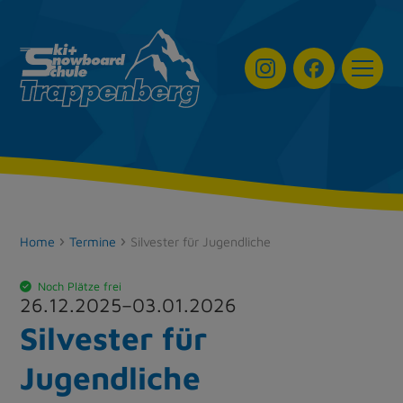
Navigat
Home
Termine
Silvester für Jugendliche
Noch Plätze frei
26.12.2025
–
03.01.2026
Silvester für
Jugendliche