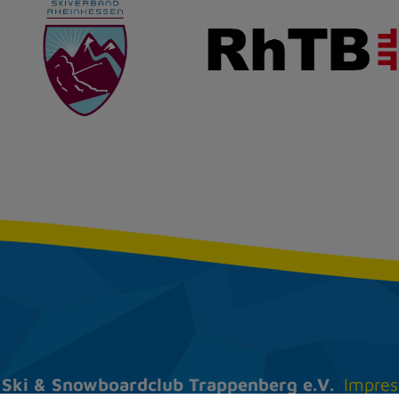
Ski & Snow­board­club
Trappenberg e.V.
Impre