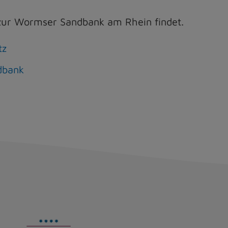
r zur Wormser Sandbank am Rhein findet.
tz
dbank