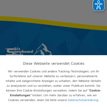
Diese Webseite verwendet Cookies
Ski & Snow­board­club
Trappenberg e.V.
Wir verwenden Cookies und andere Tracking-Technologien, um Ihr
Im Mühlengrund 24
Surferlebnis auf unserer Website zu verbessern, personalisierte
67551 Worms
Inhalte und zielgerichtete Anzeigen zu schalten, den Website-Verkehr
zu analysieren und zu verstehen, woher unser Publikum kommt. Sie
Telefon:
+49 (0) 6247 905836
können Ihre Cookie-Einstellungen verwalten, indem Sie auf
"Cookie-
E-Mail:
verwaltung@trappenberg.com
Einstellungen"
klicken. Um mehr darüber zu erfahren, wie wir
Cookies verwenden, lesen Sie bitte unsere
Datenschutzerklärung.
Impressum
Datenschutz­erklärung