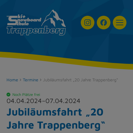
Navigat
Home
Termine
Jubiläumsfahrt „20 Jahre Trappenberg“
Noch Plätze frei
04.04.2024
–
07.04.2024
Jubiläumsfahrt „20
Jahre Trappenberg“