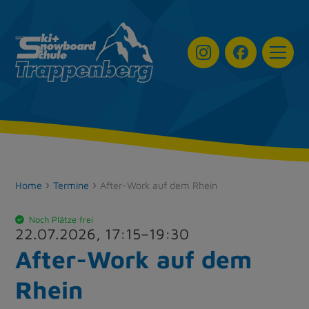
Navigat
Home
Termine
After-Work auf dem Rhein
Noch Plätze frei
22.07.2026,
17:15
–
19:30
After-Work auf dem
Rhein