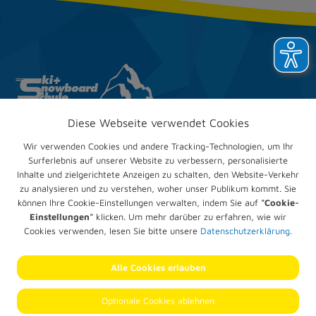
Diese Webseite verwendet Cookies
Ski & Snow­board­club
Trappenberg e.V.
Wir verwenden Cookies und andere Tracking-Technologien, um Ihr
Im Mühlengrund 24
Surferlebnis auf unserer Website zu verbessern, personalisierte
67551 Worms
Inhalte und zielgerichtete Anzeigen zu schalten, den Website-Verkehr
zu analysieren und zu verstehen, woher unser Publikum kommt. Sie
Telefon:
+49 (0) 6247 905836
können Ihre Cookie-Einstellungen verwalten, indem Sie auf
"Cookie-
E-Mail:
verwaltung@trappenberg.com
Einstellungen"
klicken. Um mehr darüber zu erfahren, wie wir
Cookies verwenden, lesen Sie bitte unsere
Datenschutzerklärung.
Impressum
Datenschutz­erklärung
Alle Cookies erlauben
Cookie-Einstellungen
© 2026 SSC Trappenberg
Optionale Cookies ablehnen
Alle Rechte vorbehalten.