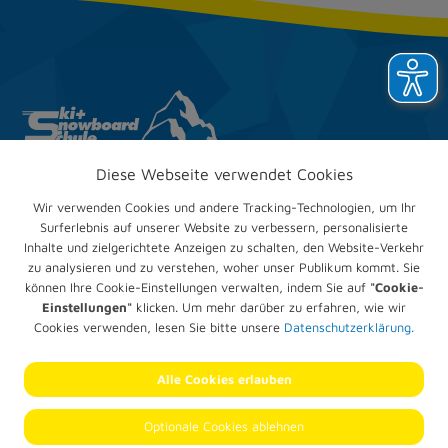
Diese Webseite verwendet Cookies
Ski & Snow­board­club
Trappenberg e.V.
Wir verwenden Cookies und andere Tracking-Technologien, um Ihr
Im Mühlengrund 24
Surferlebnis auf unserer Website zu verbessern, personalisierte
67551 Worms
Inhalte und zielgerichtete Anzeigen zu schalten, den Website-Verkehr
zu analysieren und zu verstehen, woher unser Publikum kommt. Sie
Telefon:
+49 (0) 6247 905836
können Ihre Cookie-Einstellungen verwalten, indem Sie auf
"Cookie-
E-Mail:
verwaltung@trappenberg.com
Einstellungen"
klicken. Um mehr darüber zu erfahren, wie wir
Cookies verwenden, lesen Sie bitte unsere
Datenschutzerklärung.
Impressum
Datenschutz­erklärung
Alle Cookies erlauben
Cookie-Einstellungen
© 2026 SSC Trappenberg
Optionale Cookies ablehnen
Alle Rechte vorbehalten.