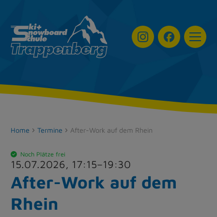
Navigat
Home
Termine
After-Work auf dem Rhein
Noch Plätze frei
15.07.2026,
17:15
–
19:30
After-Work auf dem
Rhein