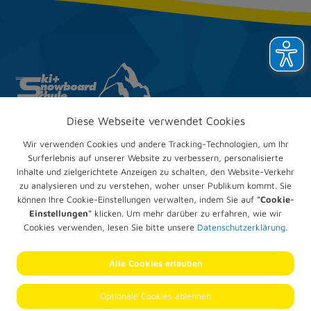
Diese Webseite verwendet Cookies
Ski & Snow­board­club
Trappenberg e.V.
Wir verwenden Cookies und andere Tracking-Technologien, um Ihr
Im Mühlengrund 24
Surferlebnis auf unserer Website zu verbessern, personalisierte
67551 Worms
Inhalte und zielgerichtete Anzeigen zu schalten, den Website-Verkehr
zu analysieren und zu verstehen, woher unser Publikum kommt. Sie
Telefon:
+49 (0) 6247 905836
können Ihre Cookie-Einstellungen verwalten, indem Sie auf
"Cookie-
E-Mail:
verwaltung@trappenberg.com
Einstellungen"
klicken. Um mehr darüber zu erfahren, wie wir
Cookies verwenden, lesen Sie bitte unsere
Datenschutzerklärung.
Impressum
Datenschutz­erklärung
Alle Cookies erlauben
Cookie-Einstellungen
© 2026 SSC Trappenberg
Optionale Cookies ablehnen
Alle Rechte vorbehalten.