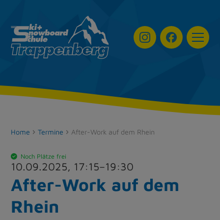
Navigat
Home
Termine
After-Work auf dem Rhein
Noch Plätze frei
10.09.2025,
17:15
–
19:30
After-Work auf dem
Rhein