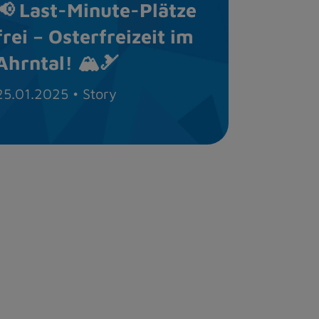
📢 Last-Minute-Plätze
frei – Osterfreizeit im
Ahrntal! 🏔🎿
25.01.2025
• Story