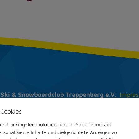
Ski & Snow­board­club
Trappenberg e.V.
Impre
Im Mühlengrund 24
Datens
 Cookies
67551 Worms
Cookie
 Tracking-Technologien, um Ihr Surferlebnis auf
Telefon:
+49 (0) 6247 905836
© 202
rsonalisierte Inhalte und zielgerichtete Anzeigen zu